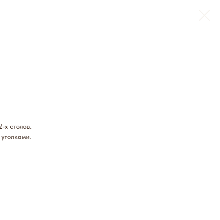
-х столов.
 уголками.